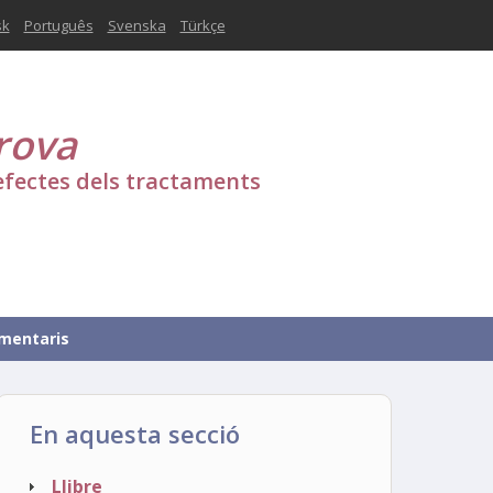
sk
Português
Svenska
Türkçe
rova
efectes dels tractaments
mentaris
En aquesta secció
Llibre