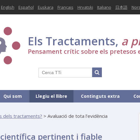
English
Español
Euskara
Français
Hrvatski
Italiano
日本語
Nor
Els Tractaments,
a p
Pensament crític sobre els pretesos 
Qui som
Llegiu el llibre
Continguts extra
Co
ls dels tractaments?
>
Avaluació de tota l’evidència
científica pertinent i fiable