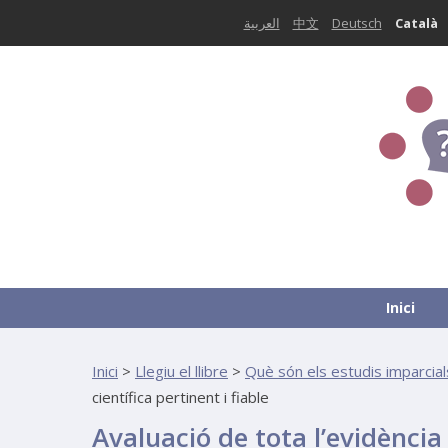
العربية
中文
Deutsch
Català
Inici
Inici
>
Llegiu el llibre
>
Què són els estudis imparcia
científica pertinent i fiable
Avaluació de tota l’evidència 