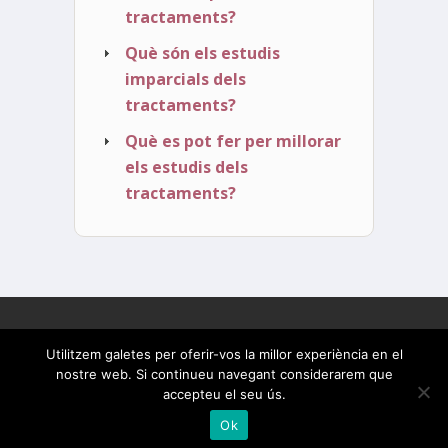
tractaments?
Què són els estudis
imparcials dels
tractaments?
Què es pot fer per millorar
els estudis dels
tractaments?
© 2026 Els tractaments, a prova
Utilitzem galetes per oferir-vos la millor experiència en el
nostre web. Si continueu navegant considerarem que
Inici
Qui som
Llegiu el llibre
accepteu el seu ús.
Continguts extra
Comentaris
Ok