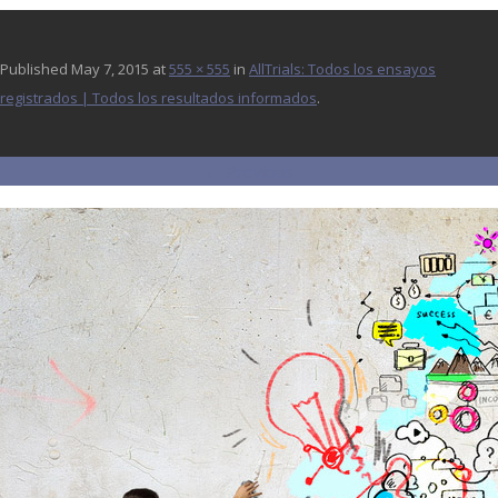
Published
May 7, 2015
at
555 × 555
in
AllTrials: Todos los ensayos
registrados | Todos los resultados informados
.
← Previous