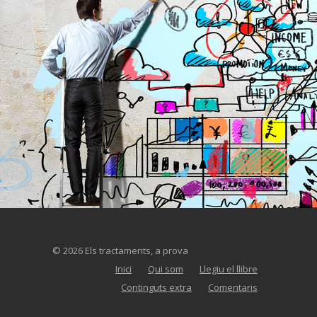
© 2026 Els tractaments, a prova
Inici
Qui som
Llegiu el llibre
Continguts extra
Comentaris