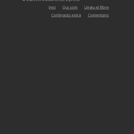
Inici
Qui som
Llegiu el llibre
Continguts extra
Comentaris