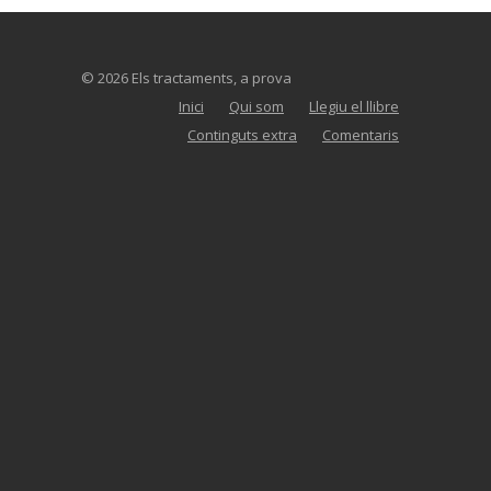
© 2026 Els tractaments, a prova
Inici
Qui som
Llegiu el llibre
Continguts extra
Comentaris