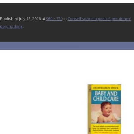
Published
July 13, 2016
at
960 × 720
in
Consell sobre la posició per dormir
dels nadons
.
← Previous